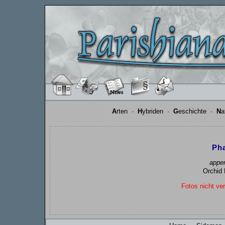
A
rten
·
H
ybriden
·
G
eschichte
·
N
a
Pha
appen
Orchid 
Fotos nicht ver