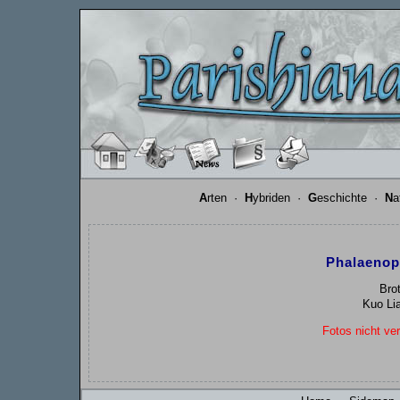
A
rten
·
H
ybriden
·
G
eschichte
·
N
a
Phalaenop
Bro
Kuo Li
Fotos nicht ver