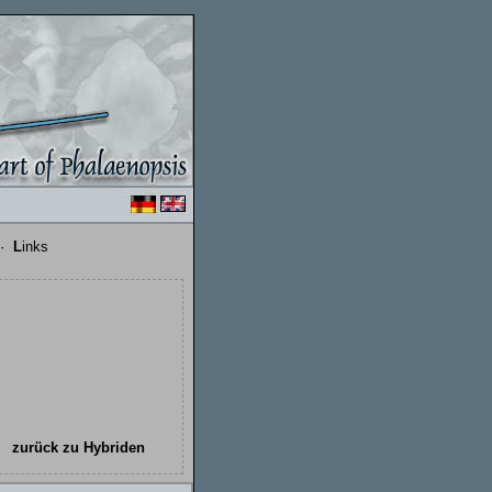
·
L
inks
zurück zu Hybriden