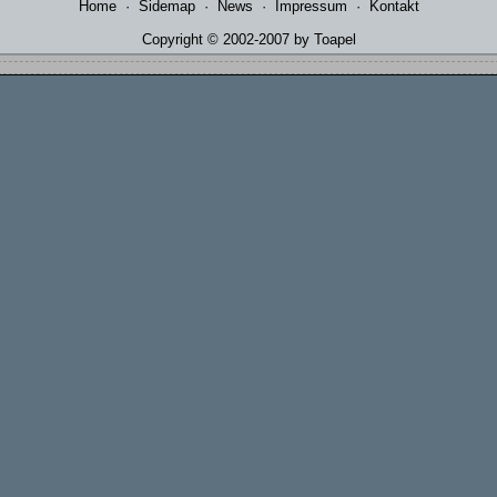
Home
·
Sidemap
·
News
·
Impressum
·
Kontakt
Copyright © 2002-2007 by Toapel