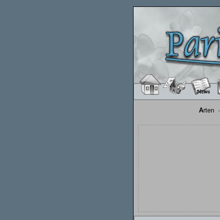
A
rten