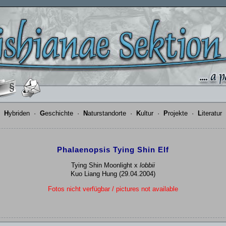
·
H
ybriden
·
G
eschichte
·
N
aturstandorte
·
K
ultur
·
P
rojekte
·
L
iteratur
Phalaenopsis Tying Shin Elf
Tying Shin Moonlight x
lobbii
Kuo Liang Hung (29.04.2004)
Fotos nicht verfügbar / pictures not available