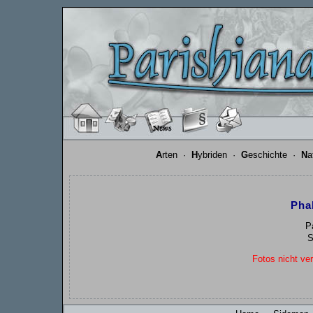
A
rten
·
H
ybriden
·
G
eschichte
·
N
a
Pha
P
S
Fotos nicht ver