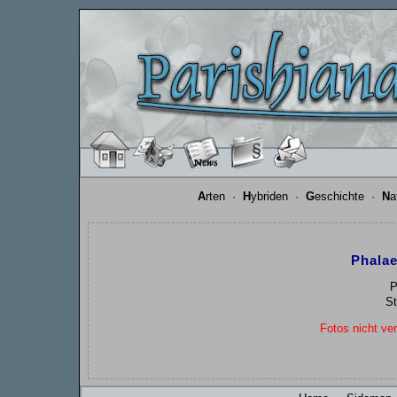
A
rten
·
H
ybriden
·
G
eschichte
·
N
a
Phala
P
St
Fotos nicht ver