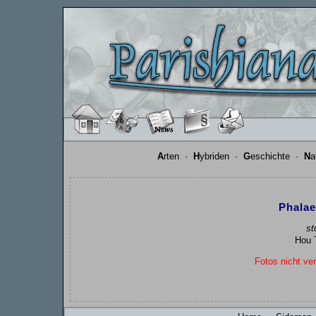
A
rten
·
H
ybriden
·
G
eschichte
·
N
a
Phalae
st
Hou T
Fotos nicht ver