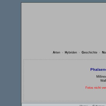
A
rten
·
H
ybriden
·
G
eschichte
·
N
a
Phalaen
Millin
Wall
Fotos nicht ver