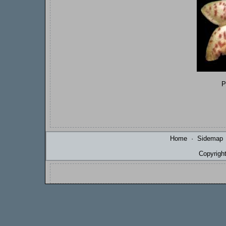
P
Home
·
Sidemap
Copyrigh