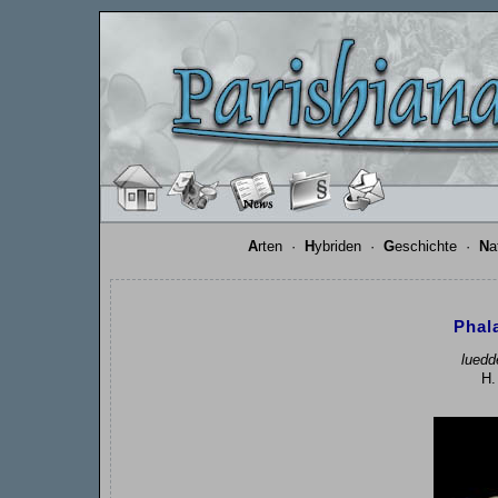
A
rten
·
H
ybriden
·
G
eschichte
·
N
a
Phal
lued
H.