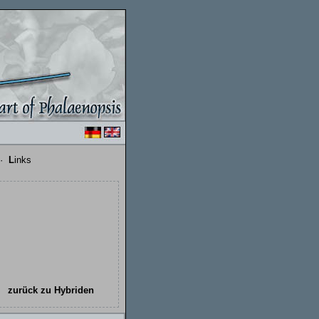
·
L
inks
zurück zu Hybriden