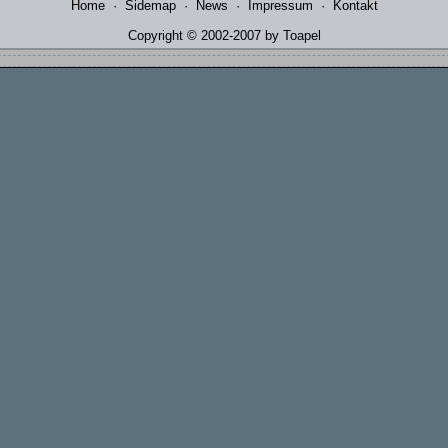
Home
·
Sidemap
·
News
·
Impressum
·
Kontakt
Copyright © 2002-2007 by Toapel