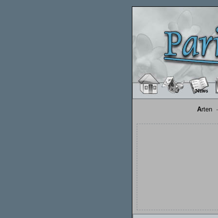
A
rten