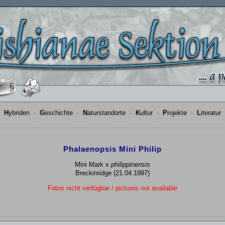
·
H
ybriden
·
G
eschichte
·
N
aturstandorte
·
K
ultur
·
P
rojekte
·
L
iteratur
Phalaenopsis Mini Philip
Mini Mark x
philippinensis
Breckinridge (21.04.1997)
Fotos nicht verfügbar / pictures not available