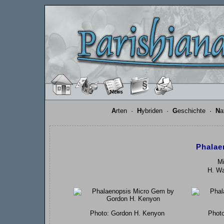
A
rten
·
H
ybriden
·
G
eschichte
·
N
a
Phalae
Mi
H. Wa
Photo: Gordon H. Kenyon
Photo