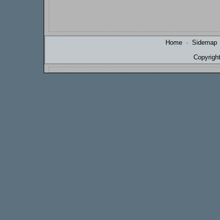
Home
·
Sidemap
Copyrigh