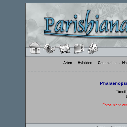
A
rten
·
H
ybriden
·
G
eschichte
·
N
a
Phalaenops
Timoth
Fotos nicht ver