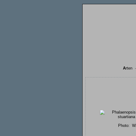
A
rten
Photo:
W.