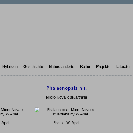
·
H
ybriden
·
G
eschichte
·
N
aturstandorte
·
K
ultur
·
P
rojekte
·
L
iteratur
Phalaenopsis n.r.
Micro Nova x
stuartiana
 Apel
Photo:
W. Apel