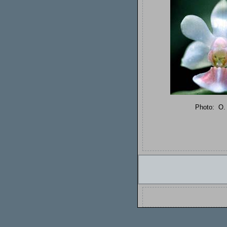
Photo:
O.