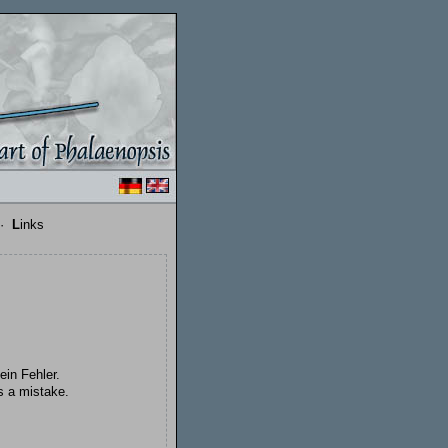
·
L
inks
ein Fehler.
s a mistake.