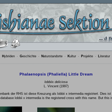
·
H
ybriden
·
G
eschichte
·
N
aturstandorte
·
K
ultur
·
P
rojekte
·
L
iteratur
Phalaenopsis (Phaliella) Little Dream
lobbii
x
deliciosa
L. Vincent (1997)
enbank der RHS ist diese Kreuzung als lobbii x intermedia registriert. Dies ist 
database lobbii x intermedia is the registered cross with this name. But this i