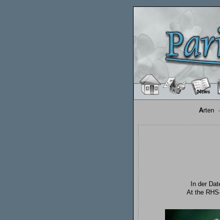
A
rten
In der Dat
At the RHS-