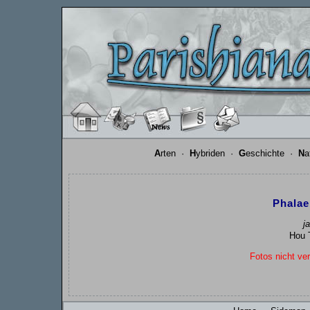
A
rten
·
H
ybriden
·
G
eschichte
·
N
a
Phalae
j
Hou T
Fotos nicht ver