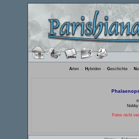
A
rten
·
H
ybriden
·
G
eschichte
·
N
a
Phalaenops
s
Nobby 
Fotos nicht ver