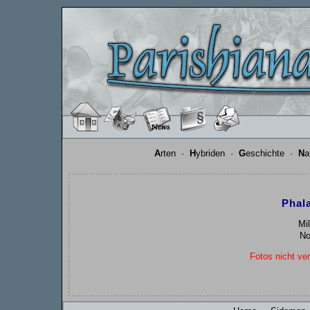
A
rten
·
H
ybriden
·
G
eschichte
·
N
a
Phal
Mil
No
Fotos nicht ver