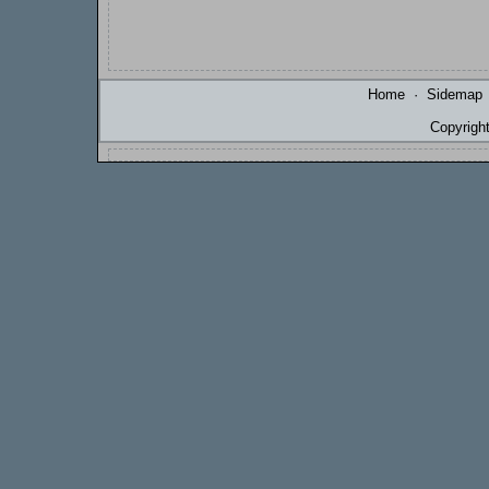
Home
·
Sidemap
Copyrigh