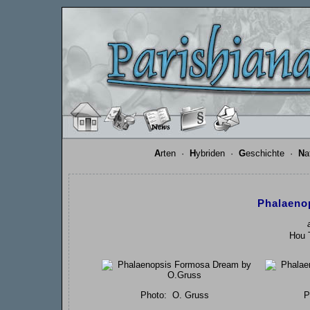
A
rten
·
H
ybriden
·
G
eschichte
·
N
a
Phalaeno
Hou T
Photo:
O. Gruss
P