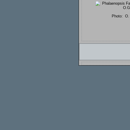
Photo:
O.