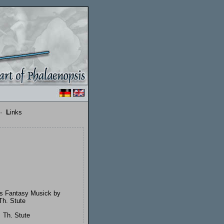
·
L
inks
:
Th. Stute