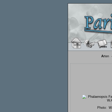
A
rten
Photo:
W.