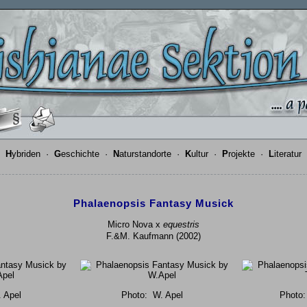
·
H
ybriden
·
G
eschichte
·
N
aturstandorte
·
K
ultur
·
P
rojekte
·
L
iteratur
Phalaenopsis Fantasy Musick
Micro Nova x
equestris
F.&M. Kaufmann (2002)
 Apel
Photo:
W. Apel
Photo