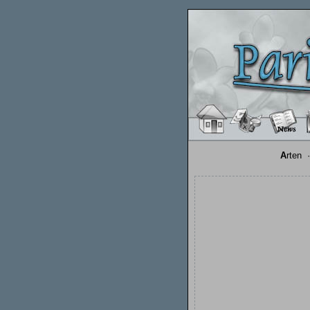
A
rten