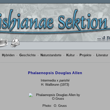
·
H
ybriden
·
G
eschichte
·
N
aturstandorte
·
K
ultur
·
P
rojekte
·
L
iteratur
Phalaenopsis Douglas Allen
Intermedia x
parishii
H. Wallbrunn (1973)
Photo:
O. Gruss