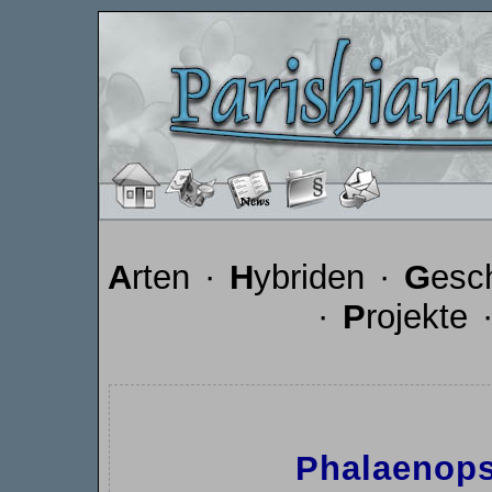
A
rten
·
H
ybriden
·
G
esc
·
P
rojekte
Phalaenops